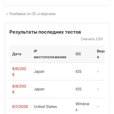
Разбивка по ОС и версиям
Результаты последних тестов
Скачать CSV
IP
Верси
Дата
ОС
местоположение
я
8/6/202
Japan
iOS
-
6
8/6/202
Japan
iOS
-
6
Window
8/1/2026
United States
-
s