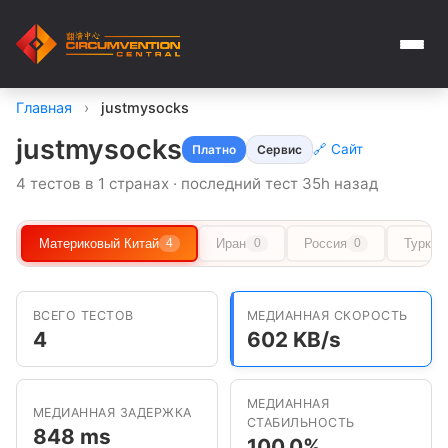
Главная
›
justmysocks
justmysocks
🔗 Сайт
Платно
Сервис
4 тестов в 1 странах · последний тест 35h назад
Материковый Китай
Иран
Россия
Туркме
4
0
0
ВСЕГО ТЕСТОВ
МЕДИАННАЯ СКОРОСТЬ
4
602 KB/s
МЕДИАННАЯ
МЕДИАННАЯ ЗАДЕРЖКА
СТАБИЛЬНОСТЬ
848 ms
100.0%