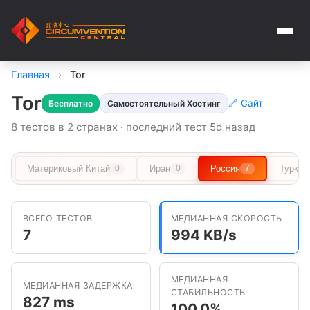
Главная
›
Tor
Tor
🔗 Сайт
Бесплатно
Самостоятельный Хостинг
8 тестов в 2 странах · последний тест 5d назад
Материковый Китай
Иран
Россия
Туркме
0
0
7
ВСЕГО ТЕСТОВ
МЕДИАННАЯ СКОРОСТЬ
7
994 KB/s
МЕДИАННАЯ
МЕДИАННАЯ ЗАДЕРЖКА
СТАБИЛЬНОСТЬ
827 ms
100.0%