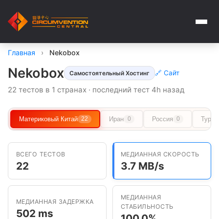
Главная
›
Nekobox
Nekobox
🔗 Сайт
Самостоятельный Хостинг
22 тестов в 1 странах · последний тест 4h назад
Материковый Китай
Иран
Россия
Туркм
22
0
0
ВСЕГО ТЕСТОВ
МЕДИАННАЯ СКОРОСТЬ
22
3.7 MB/s
МЕДИАННАЯ
МЕДИАННАЯ ЗАДЕРЖКА
СТАБИЛЬНОСТЬ
502 ms
100.0%