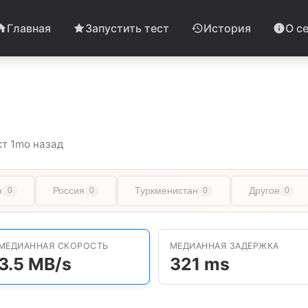
Главная
Запустить тест
История
О с
ст 1mo назад
н
Россия
Туркменистан
Другое
0
0
0
0
МЕДИАННАЯ СКОРОСТЬ
МЕДИАННАЯ ЗАДЕРЖКА
3.5 MB/s
321 ms