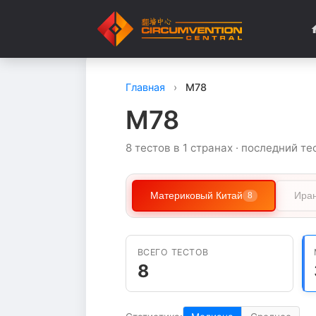
Главная
›
M78
M78
8 тестов в 1 странах · последний те
Материковый Китай
Ира
8
ВСЕГО ТЕСТОВ
8