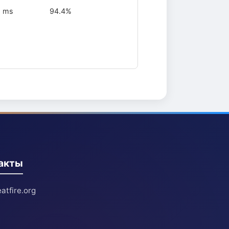
6 ms
94.4%
акты
atfire.org