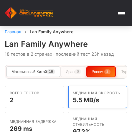
Главная
›
Lan Family Anywhere
Lan Family Anywhere
18 тестов в 2 странах · последний тест 23h назад
Материковый Китай
Иран
Россия
Туркм
16
0
2
ВСЕГО ТЕСТОВ
МЕДИАННАЯ СКОРОСТЬ
2
5.5 MB/s
МЕДИАННАЯ
МЕДИАННАЯ ЗАДЕРЖКА
СТАБИЛЬНОСТЬ
269 ms
97.2%