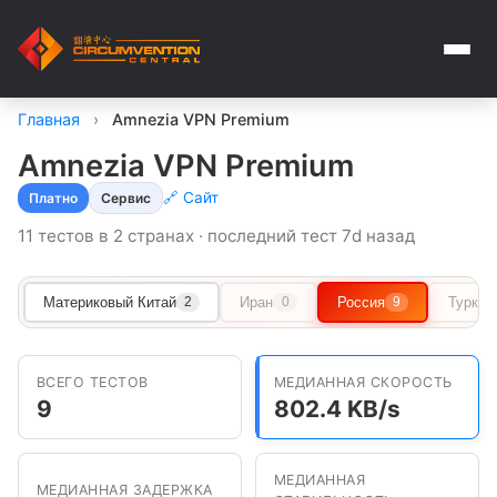
Главная
›
Amnezia VPN Premium
Amnezia VPN Premium
🔗 Сайт
Платно
Сервис
11 тестов в 2 странах · последний тест 7d назад
Материковый Китай
Иран
Россия
Туркме
2
0
9
ВСЕГО ТЕСТОВ
МЕДИАННАЯ СКОРОСТЬ
9
802.4 KB/s
МЕДИАННАЯ
МЕДИАННАЯ ЗАДЕРЖКА