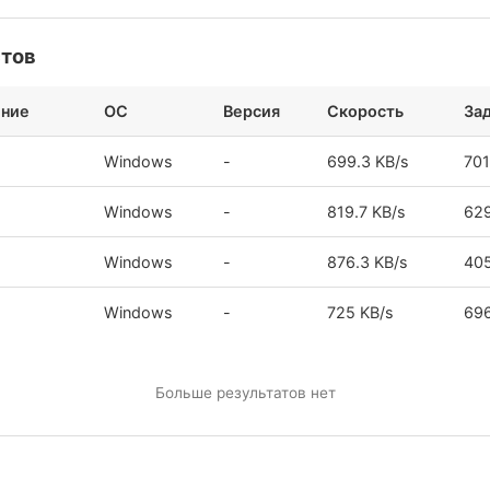
стов
ение
ОС
Версия
Скорость
За
Windows
-
699.3 KB/s
70
Windows
-
819.7 KB/s
62
Windows
-
876.3 KB/s
40
Windows
-
725 KB/s
69
Больше результатов нет