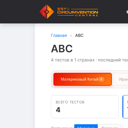
Главная
›
ABC
ABC
4 тестов в 1 странах · последний те
Материковый Китай
Ира
4
ВСЕГО ТЕСТОВ
4