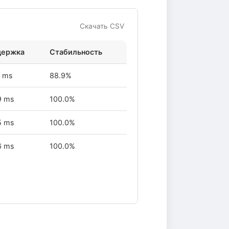
Скачать CSV
держка
Стабильность
1 ms
88.9%
9 ms
100.0%
5 ms
100.0%
6 ms
100.0%