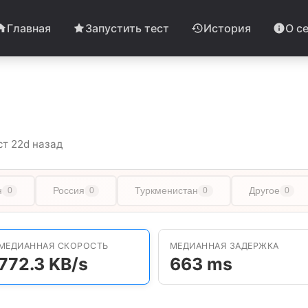
Главная
Запустить тест
История
О с
ст 22d назад
н
Россия
Туркменистан
Другое
0
0
0
0
МЕДИАННАЯ СКОРОСТЬ
МЕДИАННАЯ ЗАДЕРЖКА
772.3 KB/s
663 ms