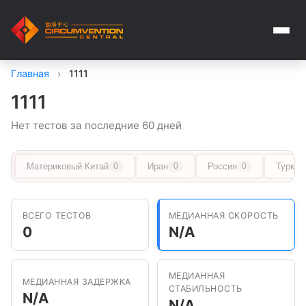
Главная
›
1111
1111
Нет тестов за последние 60 дней
Материковый Китай
Иран
Россия
Туркме
0
0
0
ВСЕГО ТЕСТОВ
МЕДИАННАЯ СКОРОСТЬ
0
N/A
МЕДИАННАЯ
МЕДИАННАЯ ЗАДЕРЖКА
СТАБИЛЬНОСТЬ
N/A
N/A