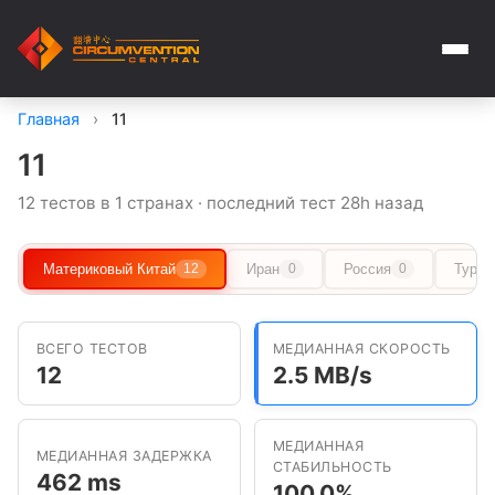
Главная
›
11
11
12 тестов в 1 странах · последний тест 28h назад
Материковый Китай
Иран
Россия
Туркм
12
0
0
ВСЕГО ТЕСТОВ
МЕДИАННАЯ СКОРОСТЬ
12
2.5 MB/s
МЕДИАННАЯ
МЕДИАННАЯ ЗАДЕРЖКА
СТАБИЛЬНОСТЬ
462 ms
100.0%