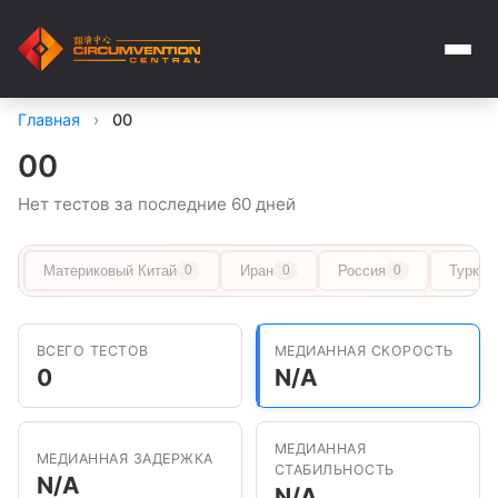
Главная
›
00
00
Нет тестов за последние 60 дней
Материковый Китай
Иран
Россия
Туркме
0
0
0
ВСЕГО ТЕСТОВ
МЕДИАННАЯ СКОРОСТЬ
0
N/A
МЕДИАННАЯ
МЕДИАННАЯ ЗАДЕРЖКА
СТАБИЛЬНОСТЬ
N/A
N/A