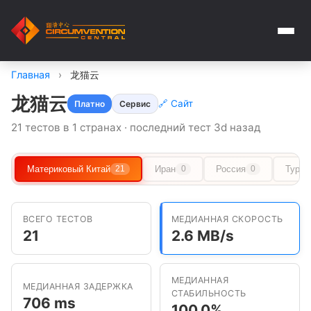
Главная
›
龙猫云
龙猫云
🔗 Сайт
Платно
Сервис
21 тестов в 1 странах · последний тест 3d назад
Материковый Китай
Иран
Россия
Туркм
21
0
0
ВСЕГО ТЕСТОВ
МЕДИАННАЯ СКОРОСТЬ
21
2.6 MB/s
МЕДИАННАЯ
МЕДИАННАЯ ЗАДЕРЖКА
СТАБИЛЬНОСТЬ
706 ms
100.0%