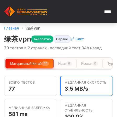
Главная
›
绿茶vpn
绿茶vpn
🔗 Сайт
Бесплатно
Сервис
79 тестов в 2 странах · последний тест 34h назад
Материковый Китай
Иран
Россия
Туркм
77
0
0
ВСЕГО ТЕСТОВ
МЕДИАННАЯ СКОРОСТЬ
77
3.5 MB/s
МЕДИАННАЯ
МЕДИАННАЯ ЗАДЕРЖКА
СТАБИЛЬНОСТЬ
581 ms
100.0%