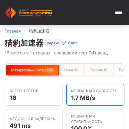
Главная
›
猎豹加速器
猎豹加速器
🔗 Сайт
Сервис
16 тестов в 1 странах · последний тест 7d назад
Материковый Китай
Иран
Россия
Туркм
16
0
0
ВСЕГО ТЕСТОВ
МЕДИАННАЯ СКОРОСТЬ
16
1.7 MB/s
МЕДИАННАЯ
МЕДИАННАЯ ЗАДЕРЖКА
СТАБИЛЬНОСТЬ
491 ms
100.0%