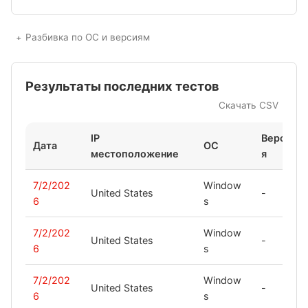
Разбивка по ОС и версиям
Результаты последних тестов
Скачать CSV
IP
Верси
Дата
ОС
местоположение
я
7/2/202
Window
United States
-
6
s
7/2/202
Window
United States
-
6
s
7/2/202
Window
United States
-
6
s