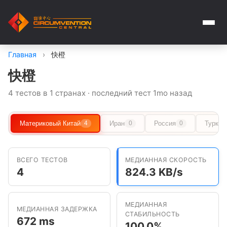
Главная
›
快橙
快橙
4 тестов в 1 странах · последний тест 1mo назад
Материковый Китай
Иран
Россия
Туркме
4
0
0
ВСЕГО ТЕСТОВ
МЕДИАННАЯ СКОРОСТЬ
4
824.3 KB/s
МЕДИАННАЯ
МЕДИАННАЯ ЗАДЕРЖКА
СТАБИЛЬНОСТЬ
672 ms
100.0%