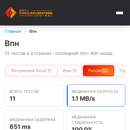
Главная
›
Впн
Впн
13 тестов в 2 странах · последний тест 40h назад
Материковый Китай
Иран
Россия
Туркм
0
0
11
ВСЕГО ТЕСТОВ
МЕДИАННАЯ СКОРОСТЬ
11
1.1 MB/s
МЕДИАННАЯ
МЕДИАННАЯ ЗАДЕРЖКА
СТАБИЛЬНОСТЬ
651 ms
100.0%